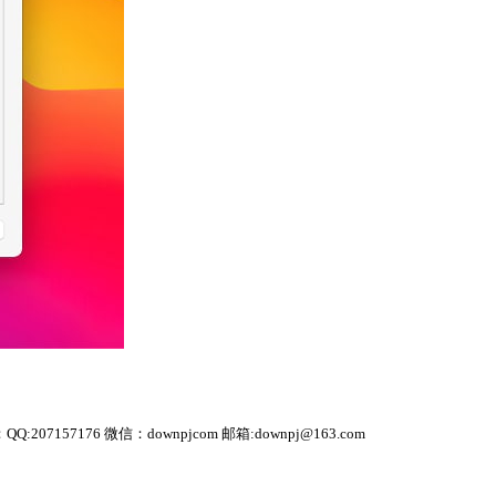
 微信：downpjcom 邮箱:downpj@163.com