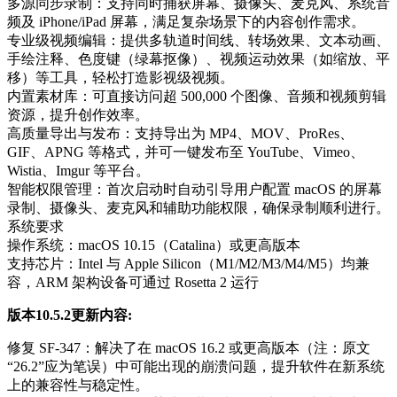
多源同步录制‌：支持同时捕获屏幕、摄像头、麦克风、系统音
频及 iPhone/iPad 屏幕，满足复杂场景下的内容创作需求。
专业级视频编辑‌：提供多轨道时间线、转场效果、文本动画、
手绘注释、色度键（绿幕抠像）、视频运动效果（如缩放、平
移）等工具，轻松打造影视级视频。
内置素材库‌：可直接访问超 500,000 个图像、音频和视频剪辑
资源，提升创作效率。
高质量导出与发布‌：支持导出为 MP4、MOV、ProRes、
GIF、APNG 等格式，并可一键发布至 YouTube、Vimeo、
Wistia、Imgur 等平台。
智能权限管理‌：首次启动时自动引导用户配置 macOS 的屏幕
录制、摄像头、麦克风和辅助功能权限，确保录制顺利进行。
系统要求
操作系统：macOS 10.15（Catalina）或更高版本
支持芯片：Intel 与 Apple Silicon（M1/M2/M3/M4/M5）均兼
容，ARM 架构设备可通过 Rosetta 2 运行
版本10.5.2更新内容:
修复 SF-347‌：解决了在 ‌macOS 16.2 或更高版本‌（注：原文
“26.2”应为笔误）中可能出现的崩溃问题，提升软件在新系统
上的兼容性与稳定性。