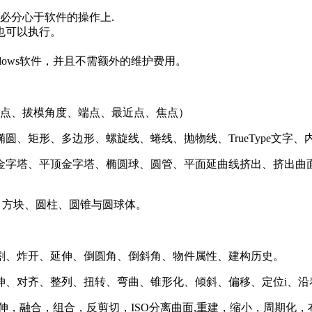
必分心于软件的操作上.
也可以执行。
dows软件，并且不需额外的维护费用。
分点、拔模角度、端点、最近点、焦点）
、矩形、多边形、螺旋线、蜷线、抛物线、TrueType文字
、平顶金字塔、椭圆球、圆管、平面延曲线挤出、挤出曲面、封边、曲
面、方块、圆柱、圆锥与圆球体。
割、炸开、延伸、倒圆角、倒斜角、物件属性、建构历史。
伸、对齐、整列、扭转、弯曲、锥形化、倾斜、偏移、定位i、沿
伸，融合，组合，反剪切，ISO分离曲面,重建，缩小，周期化