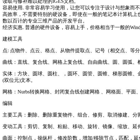
读取与修补难以处理的IGES文档。
容易使用. 非常容易学习使用，让您可以专注于设计与想象而不
高效率，不需要特别的硬设备，即使在一般的笔记本计算机上
数以百计的专业三维产品的开发平台。
经济实惠. 普通的硬件设备，容易上手，价格相当于一般的Win
建模工具
点: 点物件、点云、格点、从物件提取点、记号（相交点、等
曲线：直线、复合线、网格上复合线、自由曲线、圆、圆弧、椭圆
实体：方块、圆球、圆柱、，圆环、圆管、圆锥、梯形圆锥、金字塔
(双位元)文本。
网格：Nurbs转换网格、封闭复合线创建网格 、网格面、平
编辑
主要工具：删除、删除重复物件、组合、修剪、取消修建、分
变动工具：剪切、复制、粘贴、移动、旋转、镜像、缩放、延
曲面：控制点，操纵杆，修改阶数，增加/移除节点，匹配，延