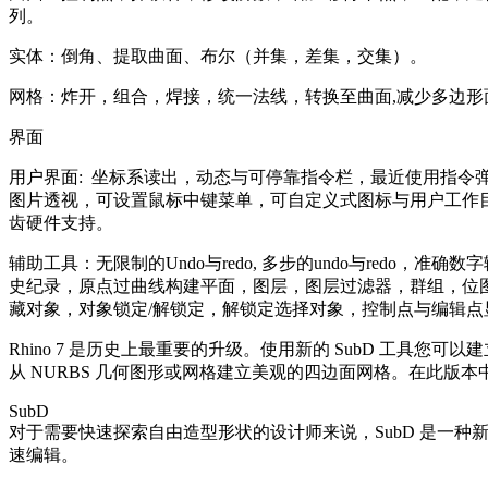
列。
实体：倒角、提取曲面、布尔（并集，差集，交集）。
网格：炸开，组合，焊接，统一法线，转换至曲面,减少多边形
界面
用户界面: 坐标系读出，动态与可停靠指令栏，最近使用指
图片透视，可设置鼠标中键菜单，可自定义式图标与用户工作目录
齿硬件支持。
辅助工具：无限制的Undo与redo, 多步的undo与red
史纪录，原点过曲线构建平面，图层，图层过滤器，群组，位
藏对象，对象锁定/解锁定，解锁定选择对象，控制点与编辑点
Rhino 7 是历史上最重要的升级。使用新的 SubD 工具您可以建立有机形状
从 NURBS 几何图形或网格建立美观的四边面网格。在此
SubD
对于需要快速探索自由造型形状的设计师来说，SubD 是一种
速编辑。