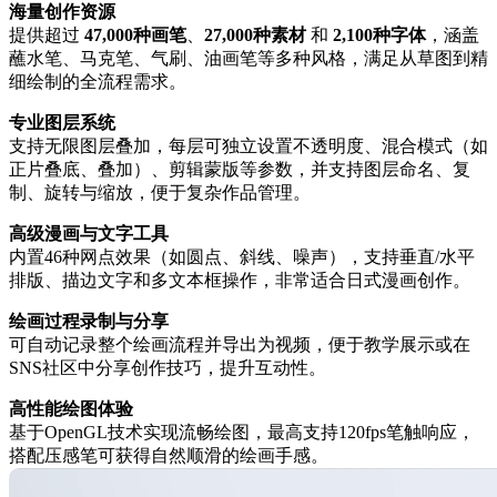
海量创作资源
提供超过 ‌
47,000种画笔
‌、‌
27,000种素材
‌ 和 ‌
2,100种字体
‌，涵盖
蘸水笔、马克笔、气刷、油画笔等多种风格，满足从草图到精
细绘制的全流程需求。
专业图层系统
支持无限图层叠加，每层可独立设置不透明度、混合模式（如
正片叠底、叠加）、剪辑蒙版等参数，并支持图层命名、复
制、旋转与缩放，便于复杂作品管理。
高级漫画与文字工具
内置46种网点效果（如圆点、斜线、噪声），支持垂直/水平
排版、描边文字和多文本框操作，非常适合日式漫画创作。
绘画过程录制与分享
可自动记录整个绘画流程并导出为视频，便于教学展示或在
SNS社区中分享创作技巧，提升互动性。
高性能绘图体验
基于OpenGL技术实现流畅绘图，最高支持120fps笔触响应，
搭配压感笔可获得自然顺滑的绘画手感。