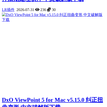
LR插件
2026-07-31
236
30
DxO ViewPoint 5 for Mac v5.15.0 纠正扭