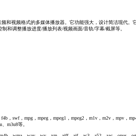
音频和视频格式的多媒体播放器。它功能强大，设计简洁现代。它能够通
和调整播放进度/播放列表/视频画面/音轨/字幕/截屏等。
f4b，swf，mpg，mpeg，mpeg1，mpeg2，m1v，m2v，mpv，mp4
m3u、m3u8等。
b、wma、wav、wv、xm、aiff、aif、ac3、a52、aac、opus、og