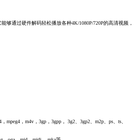
过硬件解码轻松播放各种4K/1080P/720P的高清视频，
，mpeg4，m4v，3gp，3gpp， 3g2、3gp2、m2p、ps、ts、
g、oga、mid、midi、 mka等