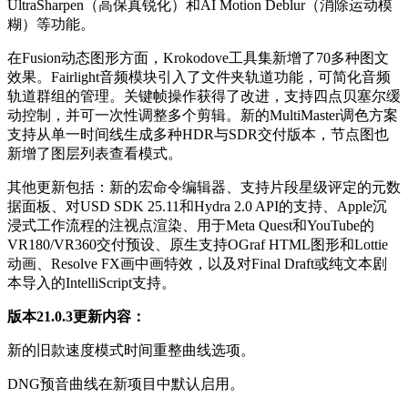
UltraSharpen（高保真锐化）和AI Motion Deblur（消除运动模
糊）等功能。
在Fusion动态图形方面，Krokodove工具集新增了70多种图文
效果。Fairlight音频模块引入了文件夹轨道功能，可简化音频
轨道群组的管理。关键帧操作获得了改进，支持四点贝塞尔缓
动控制，并可一次性调整多个剪辑。新的MultiMaster调色方案
支持从单一时间线生成多种HDR与SDR交付版本，节点图也
新增了图层列表查看模式。
其他更新包括：新的宏命令编辑器、支持片段星级评定的元数
据面板、对USD SDK 25.11和Hydra 2.0 API的支持、Apple沉
浸式工作流程的注视点渲染、用于Meta Quest和YouTube的
VR180/VR360交付预设、原生支持OGraf HTML图形和Lottie
动画、Resolve FX画中画特效，以及对Final Draft或纯文本剧
本导入的IntelliScript支持。
版本21.0.3更新内容：
新的旧款速度模式时间重整曲线选项。
DNG预音曲线在新项目中默认启用。