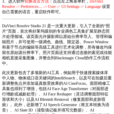
3、进入软件
切换语言方法
：点击左上角菜单栏，
DaVinci
Resolve -> Prefererces… -> User -> UI Settings -> Language
设置
自己需要的语言，重启软件即可。
DaVinci Resolve Studio 21 是一次重大更新，引入了全新的“照
片”页面，首次将好莱坞级别的专业调色工具集扩展至静态照
片处理领域。该页面允许摄影师以原始分辨率导入、管理和编
辑照片，并可使用一级调色、曲线、限定器、Power Window
和基于节点的编辑等高级工具进行艺术化调整，所有修改均保
留在原始源分辨率下。照片页面还支持通过连接的索尼或佳能
相机直接采集图像，并整合到Blackmagic Cloud协作工作流程
中。
此次更新包含了多项新的AI工具，例如用于快速搜索媒体库
中人物、物体或口语关键词的IntelliSearch，以及可在拍摄后重
新调整焦点并添加逼真散景效果的AI CineFocus。面部精修工
具集也得到了增强，包括AI Face Age Transformer（对面部进
行增龄或减龄处理）、AI Face Reshaper（灵活调整面部特征
形状和大小）以及AI Blemish Removal（修复面部和皮肤瑕
疵）。此外，还新增了AI Speech Generator（将文本转换为语
音）、AI Slate ID（读取场记板并填写元数据）、AI