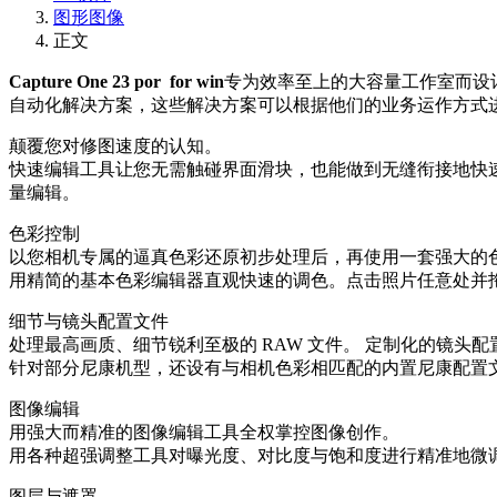
图形图像
正文
Capture One 23 por for win
专为效率至上的大容量工作室而设计。
自动化解决方案，这些解决方案可以根据他们的业务运作方式
颠覆您对修图速度的认知。
快速编辑工具让您无需触碰界面滑块，也能做到无缝衔接地快速
量编辑。
色彩控制
以您相机专属的逼真色彩还原初步处理后，再使用一套强大的
用精简的基本色彩编辑器直观快速的调色。点击照片任意处并
细节与镜头配置文件
处理最高画质、细节锐利至极的 RAW 文件。 定制化的镜头
针对部分尼康机型，还设有与相机色彩相匹配的内置尼康配置
图像编辑
用强大而精准的图像编辑工具全权掌控图像创作。
用各种超强调整工具对曝光度、对比度与饱和度进行精准地微
图层与遮罩