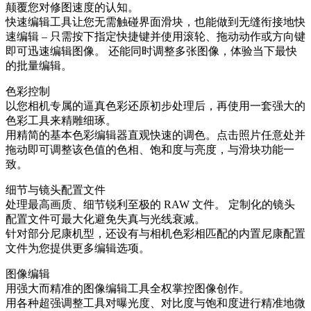
颠覆您对修图速度的认知。
快速编辑工具让您无需触碰界面滑块，也能做到无缝衔接地快
速编辑 – 只需按下指定快捷键并使用滚轮、拖动动作或方向键
即可迅速编辑图像。 还能同时调整多张图像，体验当下最快
的批量编辑。
色彩控制
以您相机专属的逼真色彩还原初步处理后，再使用一套强大的
色彩工具来精雕细琢。
用精简的基本色彩编辑器直观快速的调色。点击照片任意处并
拖动即可调整该色值的色相、饱和度与亮度，与滑块功能一
致。
细节与镜头配置文件
处理最高画质、细节锐利至极的 RAW 文件。 定制化的镜头
配置文件可最大化避免失真与光线衰减。
针对部分尼康机型，还设有与相机色彩相匹配的内置尼康配置
文件为您提供更多编辑选项。
图像编辑
用强大而精准的图像编辑工具全权掌控图像创作。
用各种超强调整工具对曝光度、对比度与饱和度进行精准地微