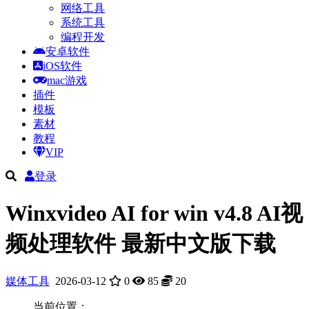
网络工具
系统工具
编程开发
安卓软件
iOS软件
mac游戏
插件
模板
素材
教程
VIP
登录
Winxvideo AI for win v4.8 AI视
频处理软件 最新中文版下载
媒体工具
2026-03-12
0
85
20
当前位置：