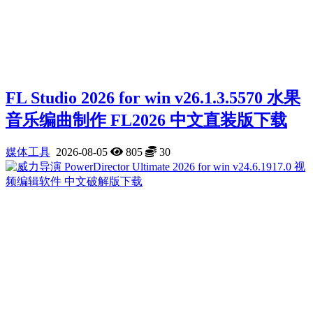
FL Studio 2026 for win v26.1.3.5570 水果
音乐编曲制作 FL2026 中文直装版下载
媒体工具
2026-08-05
805
30