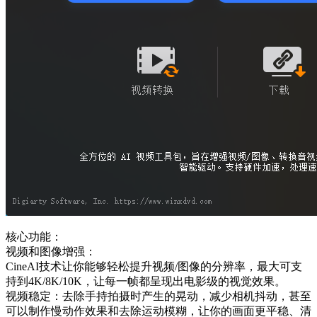
核心功能：
视频和图像增强：
CineAI技术让你能够轻松提升视频/图像的分辨率，最大可支
持到4K/8K/10K，让每一帧都呈现出电影级的视觉效果。
视频稳定：去除手持拍摄时产生的晃动，减少相机抖动，甚至
可以制作慢动作效果和去除运动模糊，让你的画面更平稳、清