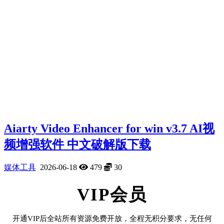
Aiarty Video Enhancer for win v3.7 AI视
频增强软件 中文破解版下载
媒体工具
2026-06-18
479
30
VIP会员
开通VIP后全站所有资源免费开放，全程无积分要求，无任何