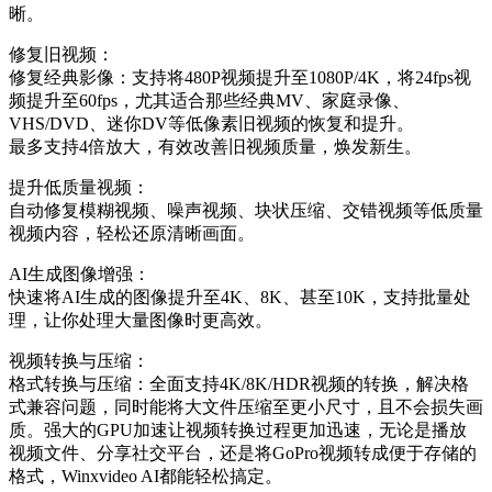
晰。
修复旧视频：
修复经典影像：支持将480P视频提升至1080P/4K，将24fps视
频提升至60fps，尤其适合那些经典MV、家庭录像、
VHS/DVD、迷你DV等低像素旧视频的恢复和提升。
最多支持4倍放大，有效改善旧视频质量，焕发新生。
提升低质量视频：
自动修复模糊视频、噪声视频、块状压缩、交错视频等低质量
视频内容，轻松还原清晰画面。
AI生成图像增强：
快速将AI生成的图像提升至4K、8K、甚至10K，支持批量处
理，让你处理大量图像时更高效。
视频转换与压缩：
格式转换与压缩：全面支持4K/8K/HDR视频的转换，解决格
式兼容问题，同时能将大文件压缩至更小尺寸，且不会损失画
质。强大的GPU加速让视频转换过程更加迅速，无论是播放
视频文件、分享社交平台，还是将GoPro视频转成便于存储的
格式，Winxvideo AI都能轻松搞定。