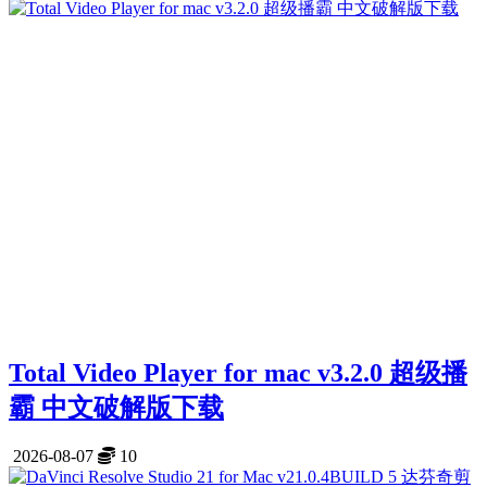
Total Video Player for mac v3.2.0 超级播
霸 中文破解版下载
2026-08-07
10