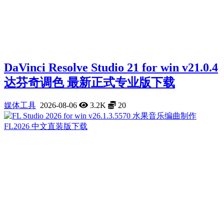
DaVinci Resolve Studio 21 for win v21.0.4
达芬奇调色 最新正式专业版下载
媒体工具
2026-08-06
3.2K
20