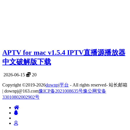
APTV for mac v1.5.4 IPTV直播源播放器
中文破解版下载
2026-06-15
20
Copyright ©2019-2026
downpj平台
- All rights reserved- 站长邮箱
| downpj@163.com
豫ICP备2021008635号
豫公网安备
33010802002902号