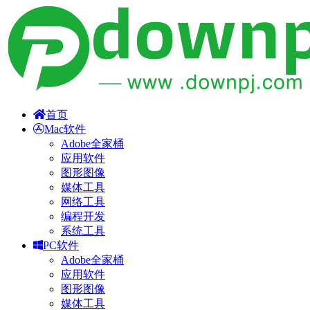
首页
Mac软件
Adobe全家桶
应用软件
图形图像
媒体工具
网络工具
编程开发
系统工具
PC软件
Adobe全家桶
应用软件
图形图像
媒体工具