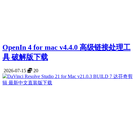
OpenIn 4 for mac v4.4.0 高级链接处理工
具 破解版下载
2026-07-15
20