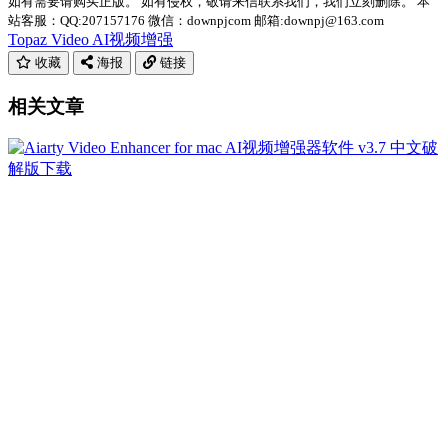
如有需要请购买正版。 如有侵权，敬请来信联系我们，我们立刻删除。 本
站客服：QQ:207157176 微信：downpjcom 邮箱:downpj@163.com
Topaz Video AI
视频增强
收藏
海报
链接
相关文章