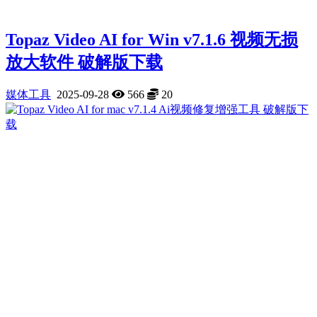
Topaz Video AI for Win v7.1.6 视频无损
放大软件 破解版下载
媒体工具
2025-09-28
566
20