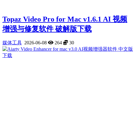
Topaz Video Pro for Mac v1.6.1 AI 视频
增强与修复软件 破解版下载
媒体工具
2026-06-08
264
30