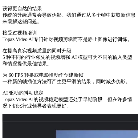
获得更自然的结果
传统的升级通常会导致伪影。我们通过从多个帧中获取新信息
来缓解这些问题。
接受过视频培训
Topaz Video AI专门针对视频剪辑而不是静止图像进行训练。
在提高真实视频质量的同时升级
5 种不同的行业领先的视频增强 AI 模型可为不同的输入类型
和情况提供最佳结果。
为 60 FPS 转换或电影慢动作创建新帧
一种新的帧插值方法可产生更平滑的结果，同时减少伪影。
AI 驱动的抖动稳定
Topaz Video AI的视频稳定模型还处于早期阶段，但在许多情
况下仍比行业领导者表现更好。