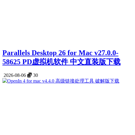
Parallels Desktop 26 for Mac v27.0.0-
58625 PD虚拟机软件 中文直装版下载
2026-08-06
30