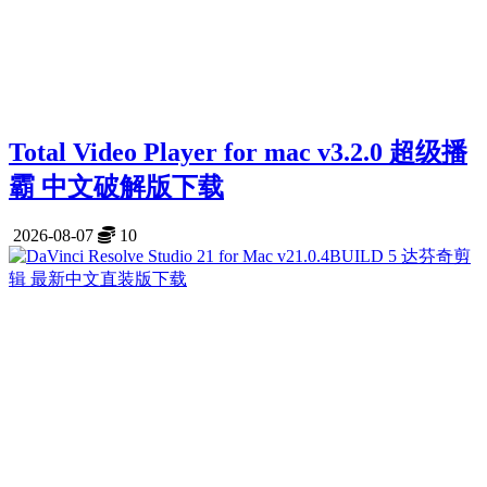
Total Video Player for mac v3.2.0 超级播
霸 中文破解版下载
2026-08-07
10