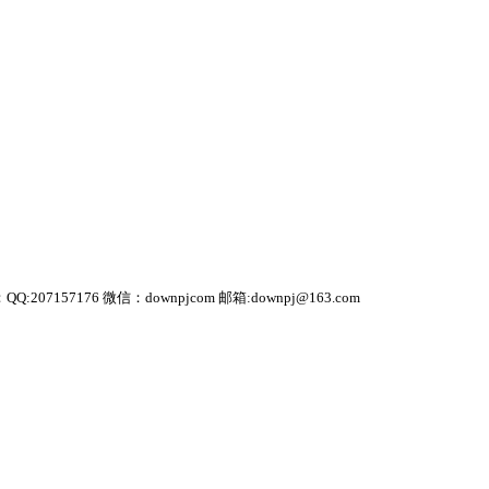
 微信：downpjcom 邮箱:downpj@163.com