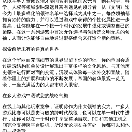
从以军事力量或政治才能闻名的传统国家元首，到在哲学、科
学、人权等领域影响深远且富有远见的领导者，从《文明》迄
今为止最多样化的领袖名单中选择成为其中之一。每位领袖都
拥有独特的能力，并可以通过游戏中获得的个性化属性进一步
提高，让你能够在一个接一个时代的发展中强化或调整自己的
策略。在这一系列游戏中首次允许选择与你所选文明无关的领
袖，从而让你能够自由地通过混搭组合来打造全新的策略。
探索前所未有的逼真的世界
在这个华丽而充满细节的世界里留下你的印记！你的帝国会通
过建筑结构和单位设计展现出丰富多样的文化风格。与其他历
史领袖进行面对面的交流，沉浸式体验每一次外交和宣战。随
着你疆土的扩展和城市的不断发展，帝国的奢华景观一览无
余，一座充满活力的大都市映入眼帘。
在多人游戏中测试您的战略气概
在线上与其他玩家竞争，证明你作为伟大领袖的实力。**多人
游戏比赛可以是史诗般的跨时代战役，也可以在单一时代中进
行，让你可以在一个时代中享受整场游戏。PC 和其他主机之
间完全支持跨平台联机，所以无论朋友在何处，你都可以和他
们一起游玩。