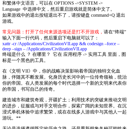
和繁体中文语言，可以在 OPTIONS ->SYSTEM ->
Language 中选择中文，然后重启游戏就是简体中文了。
如果游戏中的退出按钮退出不了，请按键盘 command+Q 退出
游戏。
常见问题：打开了任何来源选项还是打不开游戏，
请在“终端”
输入下面一行代码，然后重启下电脑就可以了：
xattr -cr /Applications/CivilizationVII.app && codesign –force –
deep –sign – /Applications/CivilizationVII.app
终端是什么 ？ 在哪里？ 它在 应用程序 -> 实用工具 里面，图
标是一个黑色的工具。
在《文明 VII》中，你的战略决策影响着帝国的独特文化血
脉，伴随其不断发展。化身历史长河中的一位传奇领袖，统治
你的帝国。在人类发展的每个时代选择一个新的文明来代表你
的帝国，书写自己的传奇。
建造城市和建筑奇观，开疆扩土；利用技术的突破来推动文明
的进步，征服或与对手文明合作，探索广阔的未知世界。在沉
浸式单机体验中追求繁荣，或在在线多人游戏中与其他人一起
游玩。**
无论是选择遵循既定的历史之路，还是重新想象各种可能性来