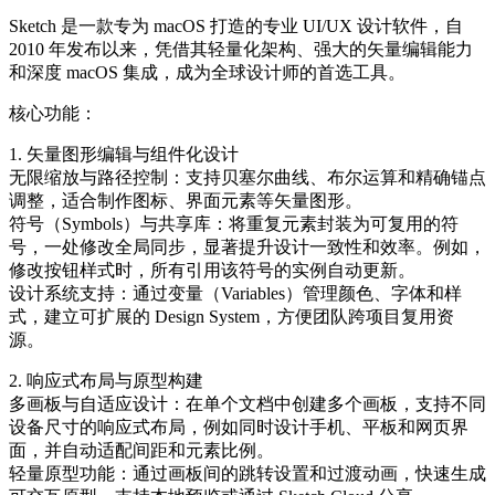
Sketch 是一款专为 macOS 打造的专业 UI/UX 设计软件，自
2010 年发布以来，凭借其轻量化架构、强大的矢量编辑能力
和深度 macOS 集成，成为全球设计师的首选工具。
核心功能：
1. 矢量图形编辑与组件化设计
无限缩放与路径控制：支持贝塞尔曲线、布尔运算和精确锚点
调整，适合制作图标、界面元素等矢量图形。
符号（Symbols）与共享库：将重复元素封装为可复用的符
号，一处修改全局同步，显著提升设计一致性和效率。例如，
修改按钮样式时，所有引用该符号的实例自动更新。
设计系统支持：通过变量（Variables）管理颜色、字体和样
式，建立可扩展的 Design System，方便团队跨项目复用资
源。
2. 响应式布局与原型构建
多画板与自适应设计：在单个文档中创建多个画板，支持不同
设备尺寸的响应式布局，例如同时设计手机、平板和网页界
面，并自动适配间距和元素比例。
轻量原型功能：通过画板间的跳转设置和过渡动画，快速生成