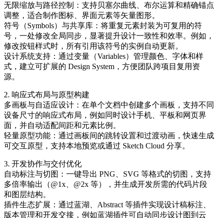
无限缩放与路径控制：支持贝塞尔曲线、布尔运算和精确锚点
调整，适合制作图标、界面元素等矢量图形。
符号（Symbols）与共享库：将重复元素封装为可复用的符
号，一处修改全局同步，显著提升设计一致性和效率。例如，
修改按钮样式时，所有引用该符号的实例自动更新。
设计系统支持：通过变量（Variables）管理颜色、字体和样
式，建立可扩展的 Design System，方便团队跨项目复用资
源。
2. 响应式布局与原型构建
多画板与自适应设计：在单个文档中创建多个画板，支持不同
设备尺寸的响应式布局，例如同时设计手机、平板和网页界
面，并自动适配间距和元素比例。
轻量原型功能：通过画板间的跳转设置和过渡动画，快速生成
可交互原型，支持本地预览或通过 Sketch Cloud 分享。
3. 开发协作与交付优化
自动标注与切图：一键导出 PNG、SVG 等格式的切图，支持
多倍率输出（@1x、@2x 等），并生成开发所需的代码片段
和图层结构。
插件生态扩展：通过蓝湖、Abstract 等插件实现设计稿标注、
版本管理和开发交接，例如蓝湖插件可自动同步设计图到云