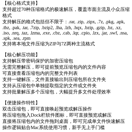
【核心格式支持】
支持超过70种压缩格式的极速解压，覆盖市面主流及小众压缩
格式
支持解压的格式包括但不限于：.rar, .zip, .zipx, .7z, .pkg, .apk,
.tbz, .pak, .tar, .7zip, .bzip2, .lha, .lzh, .hqx, .bzip, .gzip, .bz, .xz,
.iso, .nrq, .taz, .lzma, .exe, .cbz, .cab, .lqr, .cpio, .lzx, .jar, .swf, .nsa,
.spk, .sea, .rpm
支持将本地文件压缩为ZIP与7Z两种主流格式
【核心解压功能】
支持解压带密码保护的加密压缩包
无需完整解压，即可提前预览压缩包内的文件内容
可直接查看压缩包内的完整文件列表
支持一键解压，文件直接输出到压缩包所在文件夹
支持从压缩包中单独提取指定的文件或文件夹
支持批量解压多个压缩包，大幅提升多文件处理效率
【便捷操作特性】
双击压缩包，即可直接唤起预览或解压操作
将压缩包拖入Dock栏软件图标，即可直接预览或解压
直接将压缩包内的文件拖到桌面，即可完成单文件快速解压
操作逻辑贴合Mac系统使用习惯，新手无上手门槛