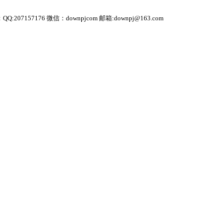
 微信：downpjcom 邮箱:downpj@163.com