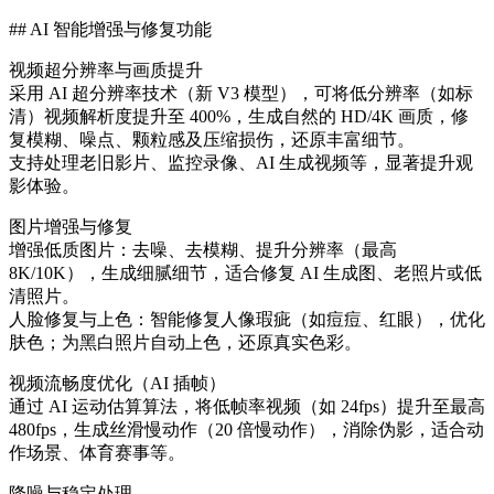
## AI 智能增强与修复功能
视频超分辨率与画质提升
采用 AI 超分辨率技术（新 V3 模型），可将低分辨率（如标
清）视频解析度提升至 400%，生成自然的 HD/4K 画质，修
复模糊、噪点、颗粒感及压缩损伤，还原丰富细节。
支持处理老旧影片、监控录像、AI 生成视频等，显著提升观
影体验。
图片增强与修复
增强低质图片：去噪、去模糊、提升分辨率（最高
8K/10K），生成细腻细节，适合修复 AI 生成图、老照片或低
清照片。
人脸修复与上色：智能修复人像瑕疵（如痘痘、红眼），优化
肤色；为黑白照片自动上色，还原真实色彩。
视频流畅度优化（AI 插帧）
通过 AI 运动估算算法，将低帧率视频（如 24fps）提升至最高
480fps，生成丝滑慢动作（20 倍慢动作），消除伪影，适合动
作场景、体育赛事等。
降噪与稳定处理