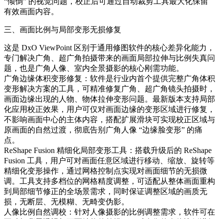
“倾倒” 的视觉问题，校正后可通过自动裁剪工具最大化保留
有效画面内容。
三、画面比例与局部变形无损修复
这是 DxO ViewPoint 区别于通用修图软件的核心差异化能力，
专门解决广角、超广角拍摄带来的画面局部拉伸与比例失真问
题，也是广角人像、室内全景摄影的核心刚需功能。
广角边缘体积变形修复：软件是行业内首个提供完整广角体积
变形解决方案的工具，可精准修复广角、超广角镜头拍摄时，
画面边缘出现的人物、物体拉伸变形问题。最新版本支持局部
化应用校正效果，用户可仅对画面边缘的变形区域进行修复，
不影响画面中心的主体内容，搭配扩展滑块可实现校正区域与
原画面的自然过渡，彻底告别广角人像 “边缘脸变形” 的痛
点。
ReShape Fusion 精细化局部变形工具：搭载升级后的 ReShape
Fusion 工具，用户可对画面任意区域进行移动、缩放、旋转等
精细化变形操作，通过网格控制点实现对画面细节的无损微
调。工具支持多档位的网格精度调整，可适配从整体画面重构
到局部细节修正的全场景需求，同时保证调整区域的画质无
损，无断层、无模糊、无畸变伪影。
人像比例自然调校：针对人像摄影的比例调整需求，软件可在