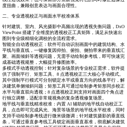
度扭曲，兼顾创意表达与画面合理性。
二、专业透视校正与画面水平校准体系
针对建筑、室内、风光摄影中高频出现的透视失衡问题，DxO
ViewPoint 搭建了全维度的透视校正工具矩阵，满足从快速出
图到专业级精细化调校的全流程需求。
智能全自动透视校正：软件可自动识别画面中的建筑结构、水
平线与垂直线，一键修复因仰拍、俯拍、侧拍带来的垂直线汇
聚、画面倾斜等透视问题，无需手动绘制参考线，即可快速完
成基础透视规整，大幅提升修图效率。
多模式手动透视控制：针对复杂场景的专业校正需求，软件提
供了强制平行、矩形工具、8 点透视校正三大核心手动模式。
其中强制平行模式可分别锁定水平或垂直方向的线条平行，解
决建筑单侧倾斜问题；矩形工具可通过绘制参考矩形同步校正
水平与垂直双向透视；8 点透视校正则支持对画面四个角点进
行独立调整，适配非常规视角的复杂透视修复场景。
地平线与垂直线精准校准：内置 AI 辅助的地平线自动校正工
具，点击即可完成风光、海景等场景的地平线水平校准，同时
支持手动绘制参考线进行微米级微调；针对建筑摄影的垂直线
条，可通过垂直参考线工具锁定画面垂直基准，彻底解决建筑