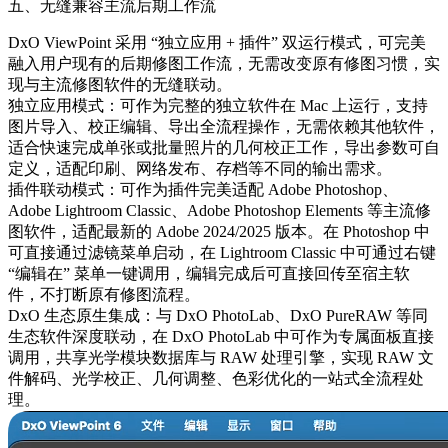
五、无缝兼容主流后期工作流
DxO ViewPoint 采用 “独立应用 + 插件” 双运行模式，可完美
融入用户现有的后期修图工作流，无需改变原有修图习惯，实
现与主流修图软件的无缝联动。
独立应用模式：可作为完整的独立软件在 Mac 上运行，支持
图片导入、校正编辑、导出全流程操作，无需依赖其他软件，
适合快速完成单张或批量照片的几何校正工作，导出参数可自
定义，适配印刷、网络发布、存档等不同的输出需求。
插件联动模式：可作为插件完美适配 Adobe Photoshop、
Adobe Lightroom Classic、Adobe Photoshop Elements 等主流修
图软件，适配最新的 Adobe 2024/2025 版本。在 Photoshop 中
可直接通过滤镜菜单启动，在 Lightroom Classic 中可通过右键
“编辑在” 菜单一键调用，编辑完成后可直接回传至宿主软
件，不打断原有修图流程。
DxO 生态原生集成：与 DxO PhotoLab、DxO PureRAW 等同
生态软件深度联动，在 DxO PhotoLab 中可作为专属面板直接
调用，共享光学模块数据库与 RAW 处理引擎，实现 RAW 文
件解码、光学校正、几何调整、色彩优化的一站式全流程处
理。