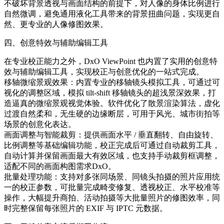
不破坏背景透视与画面结构的前提下，对人像的身体比例进行
自然微调，避免通用液化工具带来的背景扭曲问题，实现更自
然、更专业的人像修图效果。
四、创意特效与辅助编辑工具
在专业校正能力之外，DxO ViewPoint 也内置了实用的创意特
效与辅助编辑工具，实现校正与创意优化的一站式完成。
移轴微缩景观效果：内置专业的移轴镜头模拟工具，可通过可
视化的调整区域，模拟 tilt-shift 移轴镜头的超浅景深效果，打
造逼真的微缩景观视觉体验。软件优化了散景渲染算法，虚化
过渡自然柔和，无生硬的边缘断层，可用于风光、城市街拍等
场景的创意化表达。
画面调整与智能裁剪：提供画面水平 / 垂直翻转、自由旋转、
比例调整等基础编辑功能，校正完成后可通过自动裁剪工具，
自动计算并保留画面最大有效区域，也支持手动裁剪框调整，
适配不同的画面构图需求DxO。
批量处理功能：支持对多张同场景、同镜头拍摄的照片应用统
一的校正参数，可批量完成畸变修复、透视校正、水平校准等
操作，大幅提升商拍、活动拍摄等大批量照片的修图效率，同
时完整保留每张照片的 EXIF 与 IPTC 元数据。