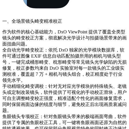
一、全场景镜头畸变精准校正
作为软件的核心基础能力，DxO ViewPoint 提供了覆盖全类型
镜头的畸变校正方案，彻底解决光学设计与拍摄场景带来的画
面扭曲问题。
全自动光学畸变校正：依托 DxO 独家的光学模块数据库，软
件可通过图像 EXIF 信息自动匹配拍摄所用的相机与镜头型
号，一键完成桶形畸变、枕形畸变等常见镜头光学缺陷的无损
修复，校正参数均来自 DxO 实验室对每一款镜头的工业级实
测校准，覆盖超 7 万 + 相机与镜头组合，校正精度处于行业
领先水平。
手动精细化畸变调校：针对无对应光学模块的特殊镜头、老镜
头或定制改装镜头，软件提供了可视化的手动校正滑块，用户
可自主调整畸变校正强度，精准适配个性化的画面修复需求，
同时保留画面边缘的锐度与细节，避免校正后出现画质衰减问
题。
鱼眼镜头专项校正：针对鱼眼镜头带来的极端画面弯曲，软件
提供了专属的鱼眼校正工具，可一键将鱼眼画面还原为自然的
线性透视效果，也可保留部分鱼眼视觉特色的同时修正边缘过