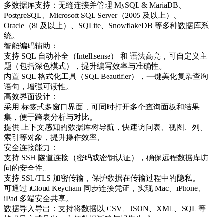
多数据库支持‌：无缝连接并管理 ‌MySQL & MariaDB、
PostgreSQL、Microsoft SQL Server（2005 及以上）、
Oracle（8i 及以上）、SQLite、SnowflakeDB‌ 等多种数据库系
统。
智能编码辅助‌：
支持 ‌SQL 自动补全（Intellisense）‌ 和 ‌语法高亮‌，可自定义主
题（包括深色模式），提升编写效率与准确性。
内置 ‌SQL 格式化工具（SQL Beautifier）‌，一键美化复杂查询
语句，增强可读性。
高效界面设计‌：
采用 ‌标签式多窗口界面‌，可同时打开多个查询面板和结果
集，便于跨表分析与对比。
提供 ‌上下文感知的数据库树导航‌，快速访问表、视图、列、
索引等对象，提升操作效率。
安全连接能力‌：
支持 ‌SSH 隧道连接‌（密码或密钥认证），确保远程数据库访
问的安全性。
支持 ‌SSL/TLS 加密传输‌，保护数据在传输过程中的隐私。
可通过 ‌iCloud Keychain‌ 同步连接凭证，实现 Mac、iPhone、
iPad 多端安全共享。
数据导入导出‌：支持将数据以 ‌CSV、JSON、XML、SQL‌ 等