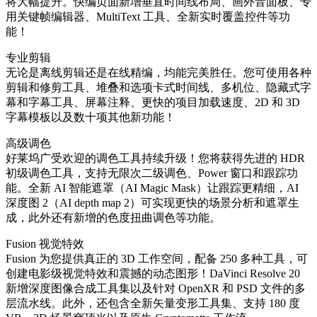
将大幅提升。快编页面新增垂直时间线布局、画外音面板、专
用关键帧编辑器、MultiText 工具、全新实时覆盖控件等功
能！
专业剪辑
无论是离线剪辑还是在线精编，均能完美胜任。您可使用各种
剪辑和修剪工具、堆叠和选项卡式时间线、多机位、隐藏式字
幕和字幕工具、屏幕注释、更快的项目加载速度、2D 和 3D
字幕模板以及数十项其他新功能！
高级调色
好莱坞广受欢迎的调色工具持续升级！您将获得先进的 HDR
初级调色工具，支持无限次二级调色、Power 窗口和跟踪功
能。全新 AI 智能遮罩（AI Magic Mask）让跟踪更精细，AI
深度图 2（AI depth map 2）可实现更快的场景分析和遮罩生
成，此外还有新增的色度扭曲调色等功能。
Fusion 视觉特效
Fusion 为您提供真正的 3D 工作空间，配备 250 多种工具，可
创建电影级视觉特效和震撼的动态图形！DaVinci Resolve 20
新增深度图像合成工具集以及针对 OpenXR 和 PSD 文件的多
层流水线。此外，还包含全新矢量变形工具集、支持 180 度